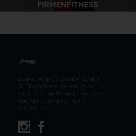
Braunschweigs Fitnessclub#1 auf über
30.000 qm Fitness, Wellness, Sauna,
Ausdauertraining, Personaltraining, EMS-
Training, Functional Training, Freie
Gewichte, uvm.